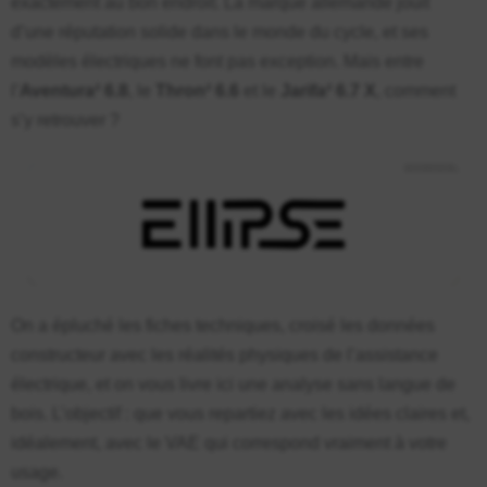
exactement au bon endroit. La marque allemande jouit
1. Focus Aventura² 6.8 – Le VTC électrique du
quotidien, redoutablement équipé
d’une réputation solide dans le monde du cycle, et ses
modèles électriques ne font pas exception. Mais entre
2. Focus Thron² 6.6 – Le VTT électrique tout-
l’
Aventura² 6.8
, le
Thron² 6.6
et le
Jarifa² 6.7 X
, comment
suspendu qui ne fait pas semblant
s’y retrouver ?
3. Focus Jarifa² 6.7 X – Le VTT semi-rigide
polyvalent à double ADN
Tableau comparatif : Aventura² 6.8 vs Thron² 6.6 vs
Jarifa² 6.7 X
Quel moteur Bosch pour quel usage ?
Pourquoi choisir Focus plutôt qu’une autre marque ?
On a épluché les fiches techniques, croisé les données
FAQ – vélos électriques Focus
constructeur avec les réalités physiques de l’assistance
électrique, et on vous livre ici une analyse sans langue de
bois. L’objectif : que vous repartiez avec les idées claires et,
idéalement, avec le VAE qui correspond vraiment à votre
usage.