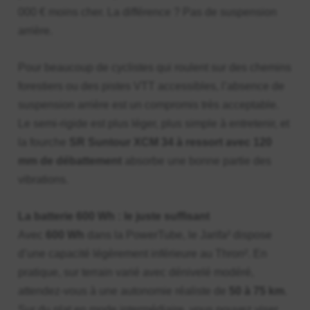
000 € moins cher. La différence ? Pas de suspension
arrière.
Pour beaucoup de cyclistes qui roulent sur des chemins
forestiers ou des pistes VTT accessibles, l’absence de
suspension arrière est un compromis très acceptable.
Le semi-rigide est plus léger, plus simple à entretenir, et
la fourche
SR Suntour XCM 34 à ressort avec 120
mm de débattement
absorbe une bonne partie des
vibrations.
La batterie 600 Wh : le juste suffisant
Avec
600 Wh
dans la PowerTube, le Jarifa² dispose
d’une capacité légèrement inférieure au Thron². En
pratique, sur terrain varié avec dénivelé modéré,
attendez-vous à une autonomie réaliste de
50 à 75 km
.
Sur du plat en mode intermédiaire, vous pouvez viser