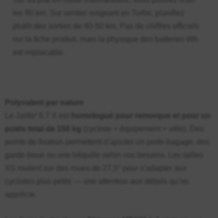
les 90 km. Sur sentier exigeant en Turbo, planifiez
plutôt des sorties de 40-50 km. Pas de chiffres officiels
sur la fiche produit, mais la physique des batteries Wh
est implacable.
Polyvalent par nature
Le Jarifa² 6.7 X est
homologué pour remorque et pour un
poids total de 150 kg
(cycliste + équipement + vélo). Des
points de fixation permettent d’ajouter un porte-bagage, des
garde-boue ou une béquille selon vos besoins. Les tailles
XS roulent sur des roues de 27,5″ pour s’adapter aux
cyclistes plus petits — une attention aux détails qu’on
apprécie.