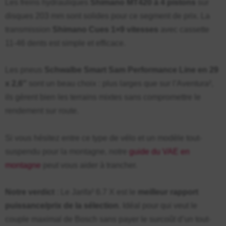
Les freins hydrauliques
Shimano MT420 à 4 pistons
sur
disques 203 mm sont solides pour ce segment de prix. La
transmission
Shimano Cues 1×9 vitesses
avec cassette
11-46 dents est simple et efficace.
Les pneus
Schwalbe Smart Sam Performance Line en 29
x 2,6″
sont un beau choix : plus larges que sur l’Aventura²,
ils gèrent bien les terrains mixtes sans compromettre le
rendement sur route.
Si vous hésitez entre ce type de vélo et un modèle tout-
suspendu pour la montagne, notre
guide du VAE en
montagne
peut vous aider à trancher.
Notre verdict
: Le Jarifa² 6.7 X est le
meilleur rapport
puissance/prix de la sélection
. Idéal pour qui veut le
couple maximal de Bosch sans payer le surcoût d’un tout-