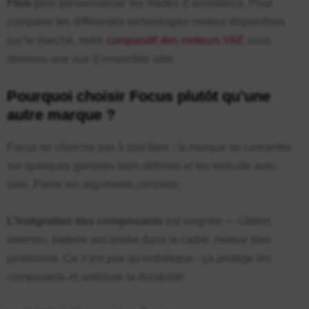
Flow
pour personnaliser les modes d’assistance. Pour
comparer les différentes technologies moteur disponibles
sur le marché, notre
comparatif des moteurs VAE
vous
donnera une vue d’ensemble utile.
Pourquoi choisir Focus plutôt qu’une
autre marque ?
Focus ne cherche pas à tout faire : la marque se concentre
sur quelques gammes bien définies et les exécute avec
soin. Parmi les arguments concrets :
L’intégration des composants
est soignée — câbles
internes, batterie encastrée dans le cadre, moteur bien
positionné. Ce n’est pas qu’esthétique : ça protège les
composants et améliore la durabilité.