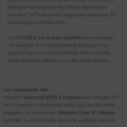
théoriquement dépasser les 100 km, mais soyons
honnêtes : en Turbo sur du single track caillouteux, 40
km sera déjà une belle sortie.
Le port
USB-C sur le tube supérieur
pour recharger
vos appareils et les emplacements prévus pour un
Apple AirTag ou un ConnectModule Bosch sont des
détails qui font la différence sur des sorties longues.
Les composants clés
Les freins
Tektro HD-M535 à 4 pistons
avec disques 203
mm à l’avant et à l’arrière sont taillés pour les descentes
engagées. La transmission
Shimano Cues 10 vitesses
(cassette 11-48 dents) offre une belle amplitude pour les