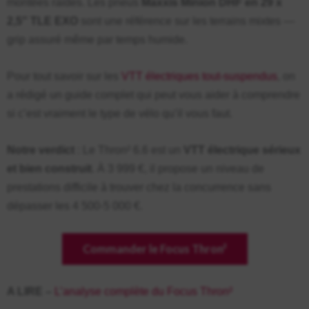
montées raides. Les pneus
Maxxis Minion DHF en 29 x
2,5″ TLE EXO
sont une référence sur les terrains mixtes —
grip assuré même par temps humide.
Pour tout savoir sur les
VTT électriques tout-suspendus
, on
a rédigé un guide complet qui peut vous aider à comprendre
si c’est vraiment le type de vélo qu’il vous faut.
Notre verdict
: Le Thron² 6.6 est un
VTT électrique sérieux
et bien construit
. À 3 999 €, il propose un niveau de
prestations difficile à trouver chez la concurrence sans
dépasser les 4 500-5 000 €.
Commander le Focus Thron²
A LIRE –
L’analyse complète du Focus Thron²