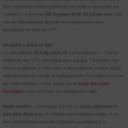
bon compromis entre rendement sur route et accroche sur
chemins. La fourche
SR Suntour XCR 34 LO Air
avec 100
mm de débattement absorbe les irrégularités sans
transformer le vélo en VTT.
Un point à avoir en tête
Le vélo affiche
26,4 kg
(taille M) sur la balance — c’est la
réalité de tout VTC électrique bien équipé. Ce poids n’est
pas un problème à vélo, mais il faut y penser si vous devez
régulièrement le monter à l’appartement. Pour aller plus loin
sur cette question, notre article sur le
poids des vélos
électriques
vous donnera une perspective utile.
Notre verdict
: L’Aventura² 6.8 est un
choix rationnel et
très bien dosé
pour le vélotaf et les balades mixtes. À ce
prix (actuellement en forte réduction sur Alltricks), il