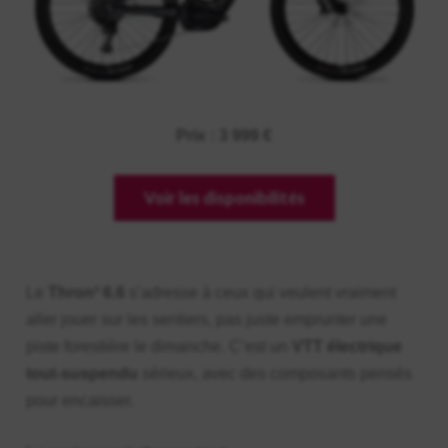
Prix : 3 999 €
Voir les disponibilités
Le
Thron² 6.6
s’adresse à ceux qui veulent vraiment
aller jouer sur les sentiers, pas juste emprunter une
piste forestière le dimanche. C’est un
VTT électrique
tout-suspendu
sérieux, avec des composants pensés
pour encaisser.