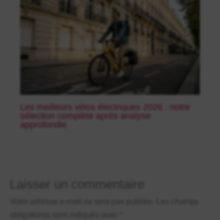
Les meilleurs vélos électriques 2026 : notre
sélection complète après analyse
approfondie
Laisser un commentaire
Votre adresse e-mail ne sera pas publiée.
Les champs
obligatoires sont indiqués avec
*