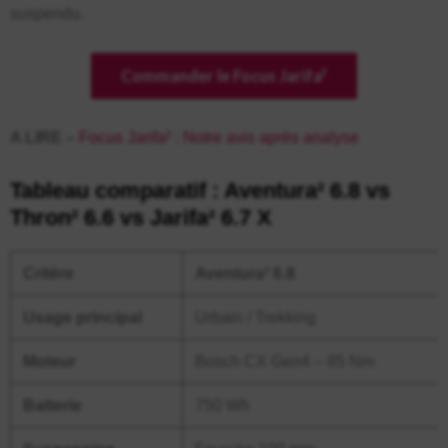
suspendu.
Commander le Focus Jarifa²
A LIRE –
Focus Jarifa² : Notre avis après analyse
Tableau comparatif : Aventura² 6.8 vs
Thron² 6.6 vs Jarifa² 6.7 X
Critère
Aventura² 6.8
Usage principal
Urbain / Trekking
Moteur
Bosch CX Gen4 – 85 Nm
Batterie
750 Wh