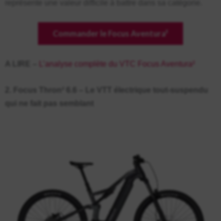
représente une valeur difficile à battre dans sa catégorie.
Commander le Focus Aventura²
A LIRE –
L’analyse complète du VTC Focus Aventura²
2. Focus Thron² 6.6 – Le VTT électrique tout-suspendu
qui ne fait pas semblant