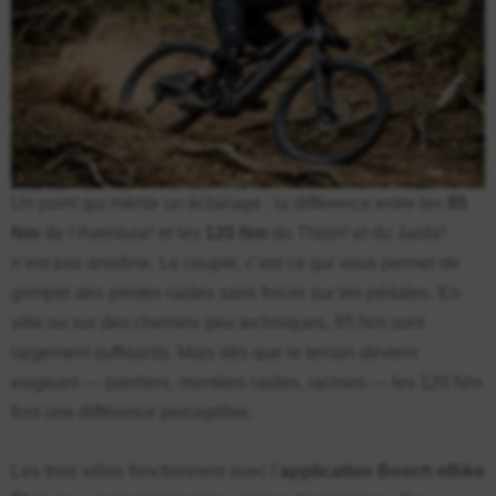
Un point qui mérite un éclairage : la différence entre les
85
Nm
de l’Aventura² et les
120 Nm
du Thron² et du Jarifa²
n’est pas anodine. Le couple, c’est ce qui vous permet de
grimper des pentes raides sans forcer sur les pédales. En
ville ou sur des chemins peu techniques, 85 Nm sont
largement suffisants. Mais dès que le terrain devient
exigeant — pierriers, montées raides, racines — les 120 Nm
font une différence perceptible.
Les trois vélos fonctionnent avec l’
application Bosch eBike