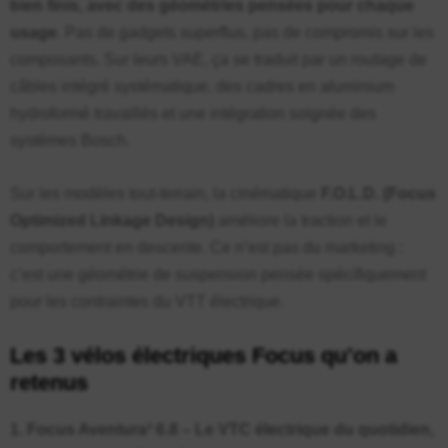
bien finis, avec des géométries pensées pour chaque
usage
. Pas de gadgets superflus, pas de compromis sur les
composants. Sur leurs VAE, ça se traduit par un routage de
câbles intégré systématique, des cadres en aluminium
hydroformé travaillés et une intégration soignée des
systèmes Bosch.
Sur les modèles tout-terrain, la cinématique
F.O.L.D. (Focus
Optimized Linkage Design)
améliore la traction et le
comportement en descente. Ce n’est pas du marketing :
c’est une géométrie de suspension pensée spécifiquement
pour les contraintes du VTT électrique.
Les 3 vélos électriques Focus qu’on a
retenus
1. Focus Aventura² 6.8 – Le VTC électrique du quotidien,