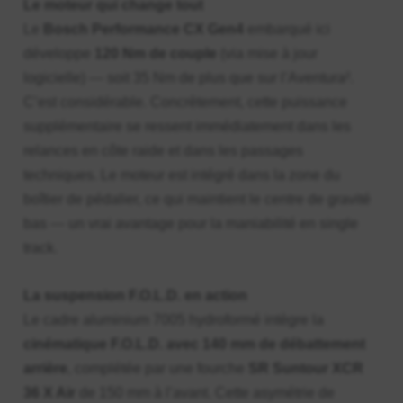
Le moteur qui change tout
Le
Bosch Performance CX Gen4
embarqué ici
développe
120 Nm de couple
(via mise à jour
logicielle) — soit 35 Nm de plus que sur l’Aventura².
C’est considérable. Concrètement, cette puissance
supplémentaire se ressent immédiatement dans les
relances en côte raide et dans les passages
techniques. Le moteur est intégré dans la zone du
boîtier de pédalier, ce qui maintient le centre de gravité
bas — un vrai avantage pour la maniabilité en single
track.
La suspension F.O.L.D. en action
Le cadre aluminium 7005 hydroformé intègre la
cinématique F.O.L.D. avec 140 mm de débattement
arrière
, complétée par une fourche
SR Suntour XCR
36 X Air
de 150 mm à l’avant. Cette asymétrie de