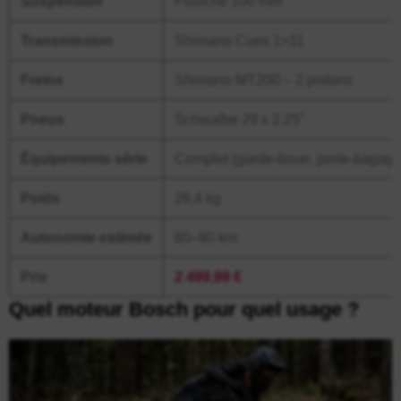
Suspension
Fourche 100 mm
Transmission
Shimano Cues 1×11
Freins
Shimano MT200 – 2 pistons
Pneus
Schwalbe 29 x 2,25″
Équipements série
Complet (garde-boue, porte-bagages
Poids
26,4 kg
Autonomie estimée
60–90 km
Prix
2 499,99 €
Quel moteur Bosch pour quel usage ?