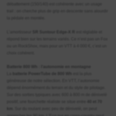
débattement (150/140) est cohérente avec un usage
trail : on cherche plus de grip en descente sans alourdir
la pédale en montée.
L’amortisseur
SR Suntour Edge-X R
est réglable et
répond bien sur les terrains variés. Ce n’est pas un Fox
ou un RockShox, mais pour un VTT à 4 000 €, c’est un
choix cohérent.
Batterie 800 Wh : l’autonomie en montagne
La
batterie PowerTube de 800 Wh
est la plus
généreuse de notre sélection. En VTT, l’autonomie
dépend énormément du terrain et du style de pilotage.
Sur des sorties typiques avec 600 à 800 m de dénivelé
positif, une fourchette réaliste se situe entre
40 et 70
km
. Sur du roulant avec peu de dénivelé, on peut
approcher les 90 km. L’Eco pur en cross-country peut