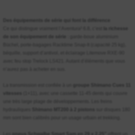
Des équipements de série qui font la différence
Ce qui distingue vraiment l’Aventura² 6.8, c’est
la richesse
de son équipement de série
: garde-boue aluminium
Büchel, porte-bagages Racktime Snap-It (capacité 25 kg),
béquille, support d’antivol, et éclairage Litemove RXE-90
avec feu stop Trelock LS421. Autant d’éléments que vous
n’aurez pas à acheter en sus.
La transmission est confiée à un
groupe Shimano Cues 11
vitesses
(1×11), avec une cassette 11-45 dents qui couvre
une très large plage de développements. Les freins
hydrauliques
Shimano MT200 à 2 pistons
sur disques 180
mm sont bien calibrés pour un usage urbain et trekking.
Les
pneus Schwalbe Smart Sam en 29 x 2,25″
offrent un