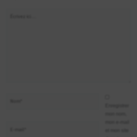
Écrivez
ici…
Nom*
Enregistrer
mon nom,
mon e-mail
E-
et mon site
mail*