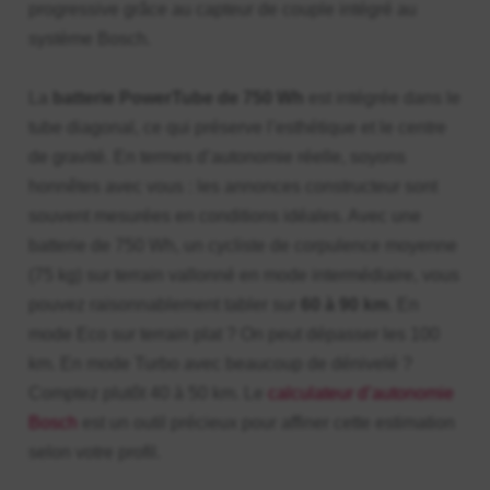
progressive grâce au capteur de couple intégré au
système Bosch.
La
batterie PowerTube de 750 Wh
est intégrée dans le
tube diagonal, ce qui préserve l’esthétique et le centre
de gravité. En termes d’autonomie réelle, soyons
honnêtes avec vous : les annonces constructeur sont
souvent mesurées en conditions idéales. Avec une
batterie de 750 Wh, un cycliste de corpulence moyenne
(75 kg) sur terrain vallonné en mode intermédiaire, vous
pouvez raisonnablement tabler sur
60 à 90 km
. En
mode Eco sur terrain plat ? On peut dépasser les 100
km. En mode Turbo avec beaucoup de dénivelé ?
Comptez plutôt 40 à 50 km. Le
calculateur d’autonomie
Bosch
est un outil précieux pour affiner cette estimation
selon votre profil.