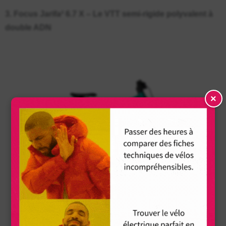
3. Focus Jarifa² 6.7 X – Le VTT semi-rigide polyvalent à
double ADN
×
Prix : 2 949,99 €
(au lieu de 3 199 €)