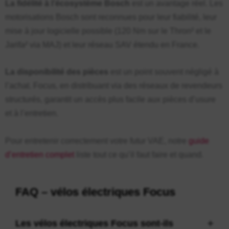
La fidélité à l’écosystème Bosch
est un avantage réel. Les
motorisations Bosch sont reconnues pour leur fiabilité, leur
mise à jour logicielle possible (120 Nm sur le Thron² et le
Jarifa² via MAJ) et leur réseau SAV étendu en France.
La disponibilité des pièces
est un point souvent négligé à
l’achat. Focus, en distribuant via des réseaux de revendeurs
structurés, garantit un accès plus facile aux pièces d’usure
et à l’entretien.
Pour entretenir correctement votre futur VAE, notre
guide
d’entretien complet
liste tout ce qu’il faut faire et quand.
FAQ – vélos électriques Focus
Les vélos électriques Focus sont-ils