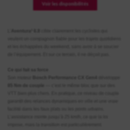
Voir les disponibilités
L’
Aventura² 6.8
cible clairement les cyclistes qui
veulent un compagnon fiable pour les trajets quotidiens
et les échappées du weekend, sans avoir à se soucier
de l’équipement. Et sur ce terrain, il ne déçoit pas.
Ce qui fait sa force
Son moteur
Bosch Performance CX Gen4
développe
85 Nm de couple
— c’est le même bloc que sur des
VTT bien plus chers. En pratique, ce niveau de couple
garantit des relances dynamiques en ville et une vraie
facilité dans les faux plats ou les ponts urbains.
L’assistance monte jusqu’à 25 km/h, ce que la loi
impose, mais la transition est particulièrement