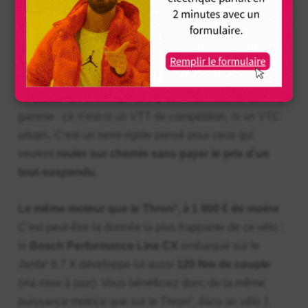
Voir les disponibilités
Le
Jarifa² 6.7 X
occupe une place intéressante dans la
gamme : ce n’est ni un VTT de compétition, ni un VTC
urbain. C’est un semi-rigide pensé pour ceux qui
veulent
rouler sur chemin sans payer le prix d’un
tout-suspendu
.
Le même moteur que le Thron², à 1 000 € de moins
C’est peut-être la donnée la plus frappante de ce vélo :
le
Bosch Performance Line CX
embarqué sur le
Jarifa² 6.7 X développe lui aussi
120 Nm de couple
(via mise à jour). Vous bénéficiez donc de la même
puissance motrice que sur le Thron², dans un vélo 1